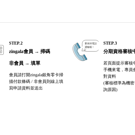
STEP.2
STEP.3
zingala會員 → 掃碼
分期資格審核
非會員 → 填單
若頁面提示審核
手機來電，專員
會員請打開zingala銀角零卡掃
對資料
描付款條碼 / 非會員則線上填
(審核標準為機
寫申請資料並送出
詢原因)