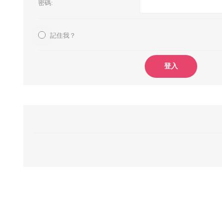
密碼:
記住我？
登入