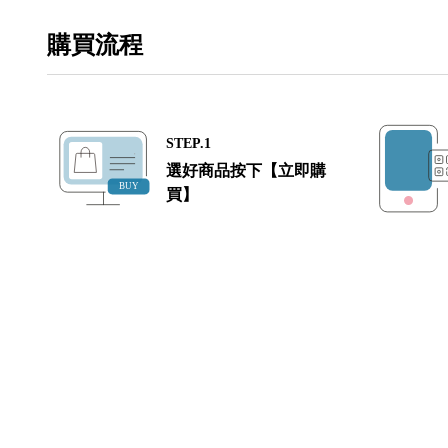
購買流程
STEP.1
選好商品按下【立即購
買】