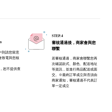
STEP.4
中
審核通過後，商家會與您
聯繫
中則請您留意
會致電與您核
若審核通過，商家會聯繫您再
次確認款式、顏色、配送地址
密，恕不提供查
等資訊，並進行商品配送或面
交。※最終訂單成立與否須由
商家通知，審核通過不代表訂
單一定成立