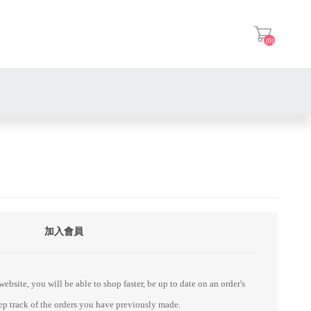
(0)
登入
加入會員
ebsite, you will be able to shop faster, be up to date on an order's
eep track of the orders you have previously made.