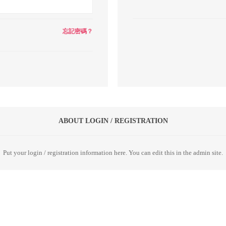
忘記密碼？
ABOUT LOGIN / REGISTRATION
Put your login / registration information here. You can edit this in the admin site.