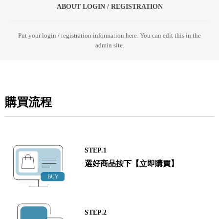
ABOUT LOGIN / REGISTRATION
Put your login / registration information here. You can edit this in the
admin site.
購買流程
STEP.1
選好商品按下【立即購買】
STEP.2