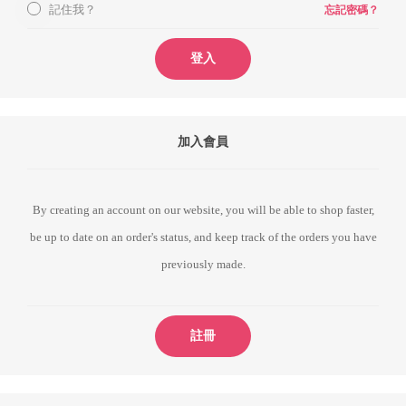
記住我？
忘記密碼？
登入
加入會員
By creating an account on our website, you will be able to shop faster,
be up to date on an order's status, and keep track of the orders you have
previously made.
註冊