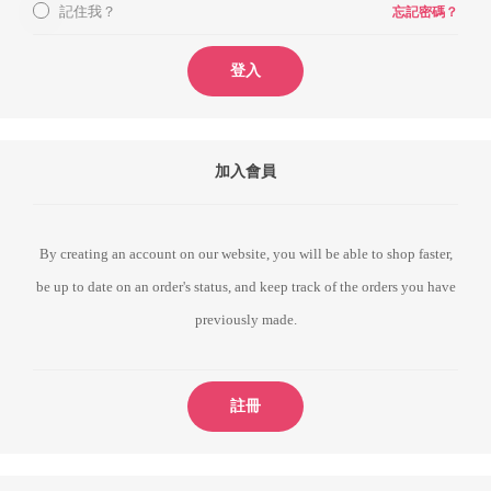
記住我？
忘記密碼？
登入
加入會員
By creating an account on our website, you will be able to shop faster,
be up to date on an order's status, and keep track of the orders you have
previously made.
註冊