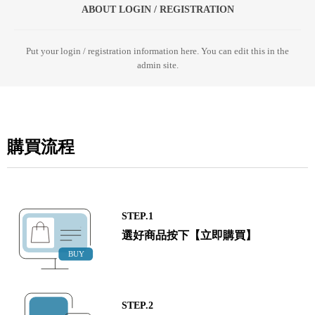
ABOUT LOGIN / REGISTRATION
Put your login / registration information here. You can edit this in the
admin site.
購買流程
STEP.1
選好商品按下【立即購買】
STEP.2