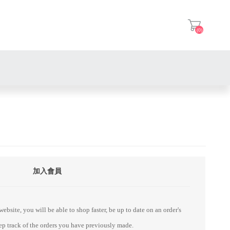
(0)
登入
加入會員
ebsite, you will be able to shop faster, be up to date on an order's
eep track of the orders you have previously made.