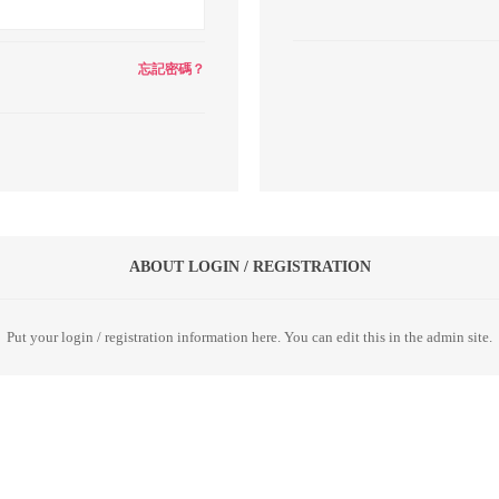
忘記密碼？
ABOUT LOGIN / REGISTRATION
Put your login / registration information here. You can edit this in the admin site.