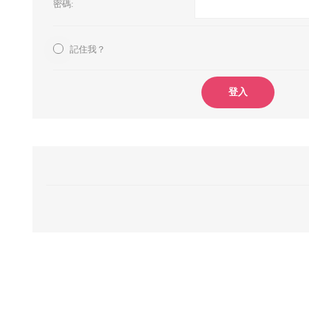
密碼:
記住我？
登入