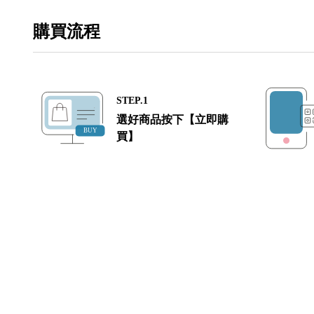
購買流程
STEP.1
選好商品按下【立即購
買】