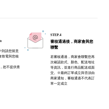
STEP.4
中
審核通過後，商家會與您
聯繫
中則請您留意
會致電與您核
若審核通過，商家會聯繫您再
次確認款式、顏色、配送地址
密，恕不提供查
等資訊，並進行商品配送或面
交。※最終訂單成立與否須由
商家通知，審核通過不代表訂
單一定成立