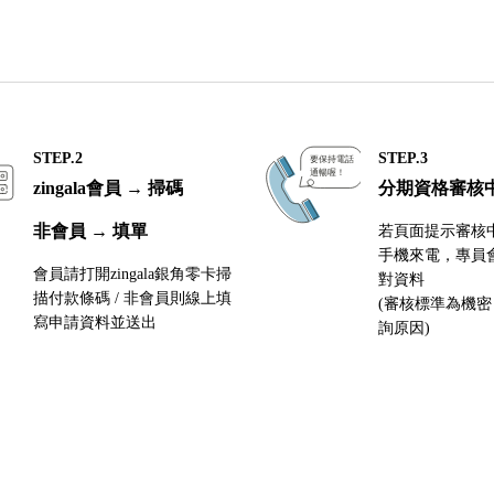
STEP.2
STEP.3
zingala會員 → 掃碼
分期資格審核
非會員 → 填單
若頁面提示審核
手機來電，專員
會員請打開zingala銀角零卡掃
對資料
描付款條碼 / 非會員則線上填
(審核標準為機
寫申請資料並送出
詢原因)