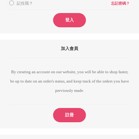
記住我？
忘記密碼？
登入
加入會員
By creating an account on our website, you will be able to shop faster,
be up to date on an order's status, and keep track of the orders you have
previously made.
註冊