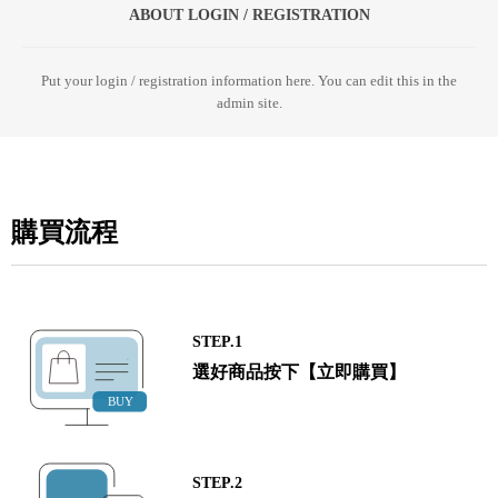
ABOUT LOGIN / REGISTRATION
Put your login / registration information here. You can edit this in the
admin site.
購買流程
STEP.1
選好商品按下【立即購買】
STEP.2