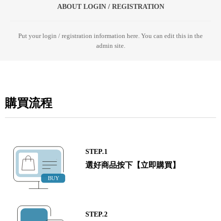
ABOUT LOGIN / REGISTRATION
Put your login / registration information here. You can edit this in the
admin site.
購買流程
STEP.1
選好商品按下【立即購買】
STEP.2