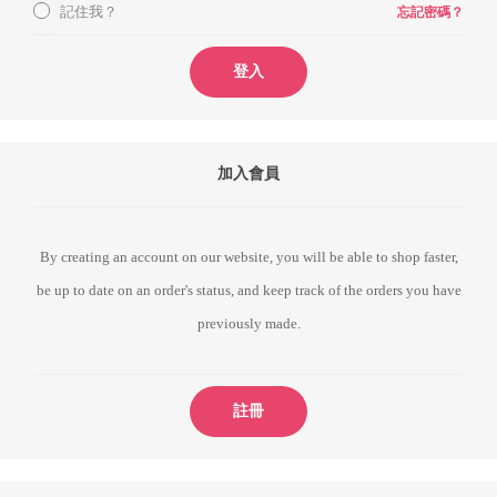
記住我？
忘記密碼？
登入
加入會員
By creating an account on our website, you will be able to shop faster,
be up to date on an order's status, and keep track of the orders you have
previously made.
註冊