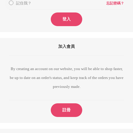
記住我？
忘記密碼？
登入
加入會員
By creating an account on our website, you will be able to shop faster,
be up to date on an order's status, and keep track of the orders you have
previously made.
註冊