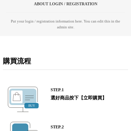
ABOUT LOGIN / REGISTRATION
Put your login / registration information here. You can edit this in the
admin site.
購買流程
STEP.1
選好商品按下【立即購買】
STEP.2