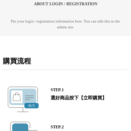
ABOUT LOGIN / REGISTRATION
Put your login / registration information here. You can edit this in the
admin site.
購買流程
STEP.1
選好商品按下【立即購買】
STEP.2