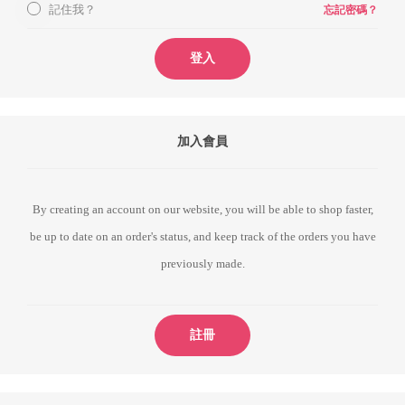
記住我？
忘記密碼？
登入
加入會員
By creating an account on our website, you will be able to shop faster,
be up to date on an order's status, and keep track of the orders you have
previously made.
註冊