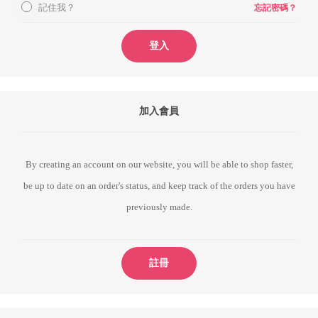
記住我？
忘記密碼？
登入
加入會員
By creating an account on our website, you will be able to shop faster,
be up to date on an order's status, and keep track of the orders you have
previously made.
註冊