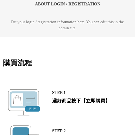
ABOUT LOGIN / REGISTRATION
Put your login / registration information here. You can edit this in the
admin site.
購買流程
STEP.1
選好商品按下【立即購買】
STEP.2