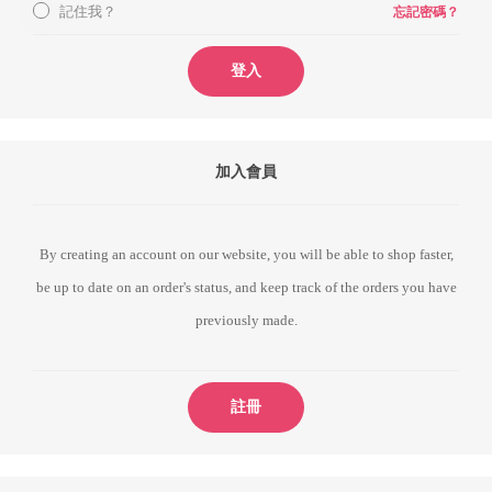
記住我？
忘記密碼？
登入
加入會員
By creating an account on our website, you will be able to shop faster,
be up to date on an order's status, and keep track of the orders you have
previously made.
註冊