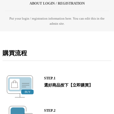
ABOUT LOGIN / REGISTRATION
Put your login / registration information here. You can edit this in the
admin site.
購買流程
STEP.1
選好商品按下【立即購買】
STEP.2