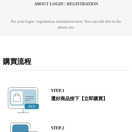
ABOUT LOGIN / REGISTRATION
Put your login / registration information here. You can edit this in the
admin site.
購買流程
STEP.1
選好商品按下【立即購買】
STEP.2