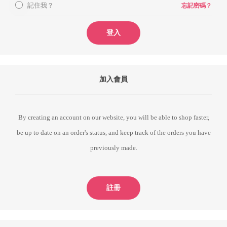
記住我？
忘記密碼？
登入
加入會員
By creating an account on our website, you will be able to shop faster,
be up to date on an order's status, and keep track of the orders you have
previously made.
註冊