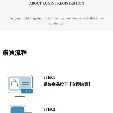
ABOUT LOGIN / REGISTRATION
Put your login / registration information here. You can edit this in the
admin site.
購買流程
STEP.1
選好商品按下【立即購買】
STEP.2