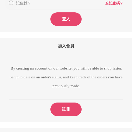
記住我？
忘記密碼？
登入
加入會員
By creating an account on our website, you will be able to shop faster,
be up to date on an order's status, and keep track of the orders you have
previously made.
註冊