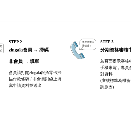
STEP.2
STEP.3
zingala會員 → 掃碼
分期資格審核
非會員 → 填單
若頁面提示審核
手機來電，專員
會員請打開zingala銀角零卡掃
對資料
描付款條碼 / 非會員則線上填
(審核標準為機
寫申請資料並送出
詢原因)