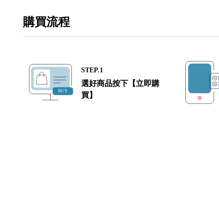
購買流程
STEP.1
選好商品按下【立即購
買】