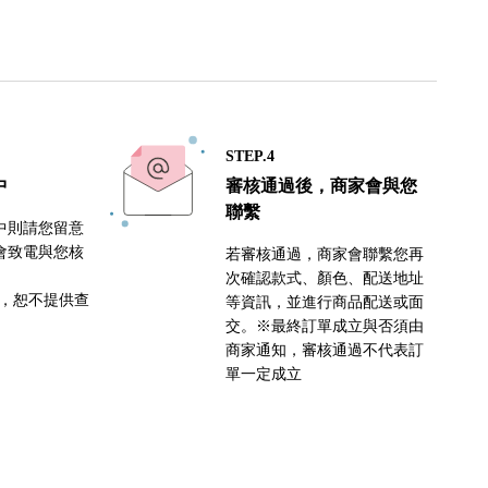
STEP.4
中
審核通過後，商家會與您
聯繫
中則請您留意
會致電與您核
若審核通過，商家會聯繫您再
次確認款式、顏色、配送地址
密，恕不提供查
等資訊，並進行商品配送或面
交。※最終訂單成立與否須由
商家通知，審核通過不代表訂
單一定成立