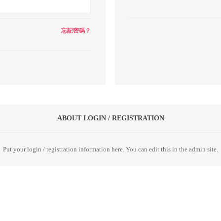
忘記密碼？
ABOUT LOGIN / REGISTRATION
Put your login / registration information here. You can edit this in the admin site.