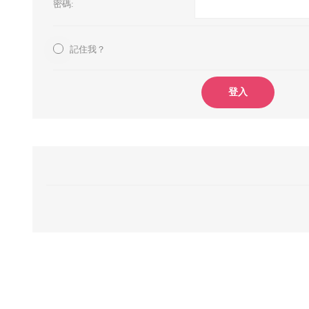
密碼:
記住我？
登入