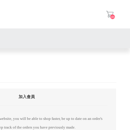
(0)
登入
加入會員
ebsite, you will be able to shop faster, be up to date on an order's
eep track of the orders you have previously made.