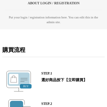
ABOUT LOGIN / REGISTRATION
Put your login / registration information here. You can edit this in the
admin site.
購買流程
STEP.1
選好商品按下【立即購買】
STEP.2