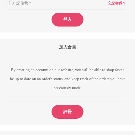
記住我？
忘記密碼？
登入
加入會員
By creating an account on our website, you will be able to shop faster,
be up to date on an order's status, and keep track of the orders you have
previously made.
註冊