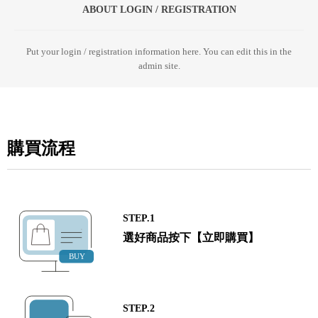
ABOUT LOGIN / REGISTRATION
Put your login / registration information here. You can edit this in the
admin site.
購買流程
STEP.1
選好商品按下【立即購買】
STEP.2