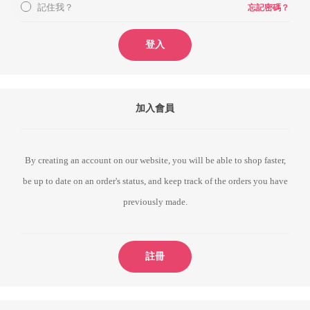
記住我？
忘記密碼？
登入
加入會員
By creating an account on our website, you will be able to shop faster,
be up to date on an order's status, and keep track of the orders you have
previously made.
註冊