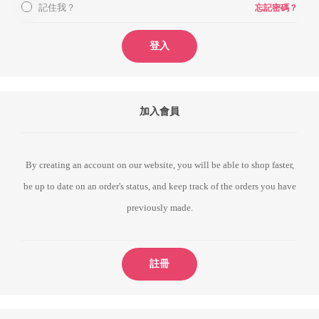
記住我？
忘記密碼？
登入
加入會員
By creating an account on our website, you will be able to shop faster,
be up to date on an order's status, and keep track of the orders you have
previously made.
註冊