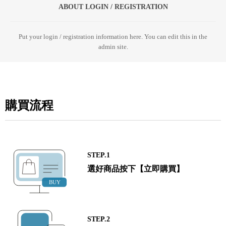
ABOUT LOGIN / REGISTRATION
Put your login / registration information here. You can edit this in the
admin site.
購買流程
STEP.1
選好商品按下【立即購買】
STEP.2