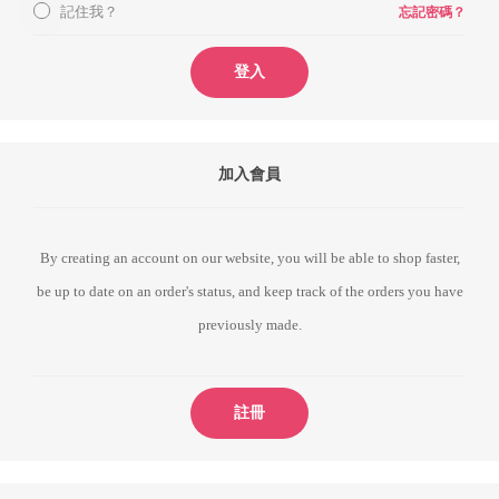
記住我？
忘記密碼？
登入
加入會員
By creating an account on our website, you will be able to shop faster,
be up to date on an order's status, and keep track of the orders you have
previously made.
註冊