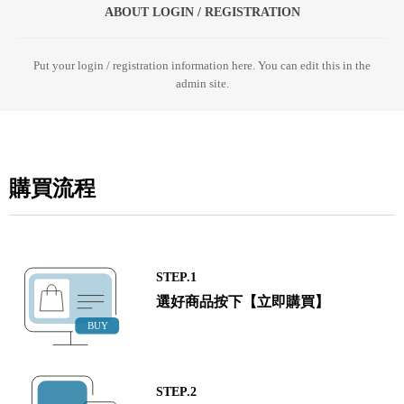
ABOUT LOGIN / REGISTRATION
Put your login / registration information here. You can edit this in the
admin site.
購買流程
STEP.1
選好商品按下【立即購買】
STEP.2