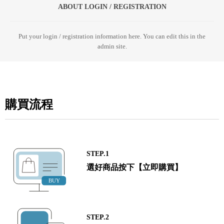
ABOUT LOGIN / REGISTRATION
Put your login / registration information here. You can edit this in the
admin site.
購買流程
STEP.1
選好商品按下【立即購買】
STEP.2