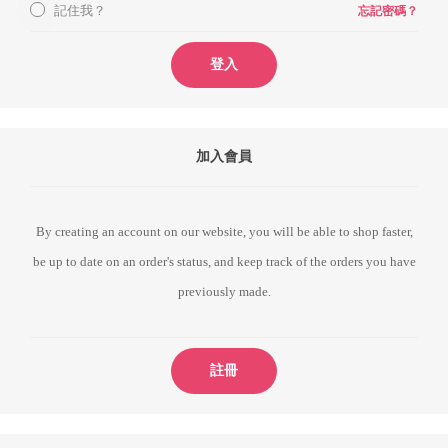
記住我？
忘記密碼？
登入
加入會員
By creating an account on our website, you will be able to shop faster,
be up to date on an order's status, and keep track of the orders you have
previously made.
註冊