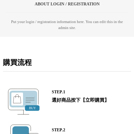
ABOUT LOGIN / REGISTRATION
Put your login / registration information here. You can edit this in the
admin site.
購買流程
STEP.1
選好商品按下【立即購買】
STEP.2