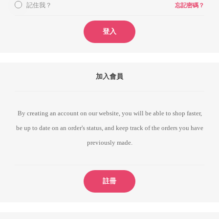
記住我？
忘記密碼？
登入
加入會員
By creating an account on our website, you will be able to shop faster,
be up to date on an order's status, and keep track of the orders you have
previously made.
註冊