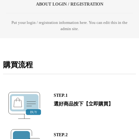
ABOUT LOGIN / REGISTRATION
Put your login / registration information here. You can edit this in the
admin site.
購買流程
STEP.1
選好商品按下【立即購買】
STEP.2