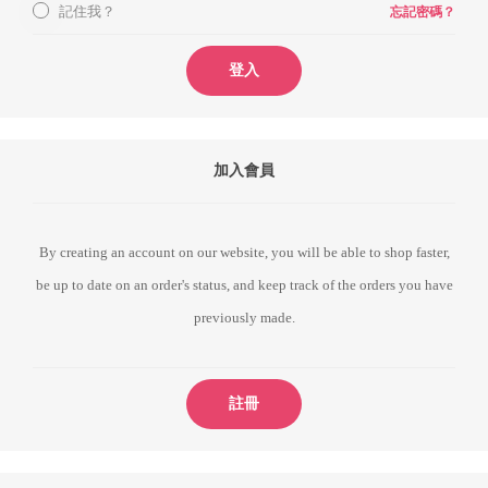
記住我？
忘記密碼？
登入
加入會員
By creating an account on our website, you will be able to shop faster,
be up to date on an order's status, and keep track of the orders you have
previously made.
註冊