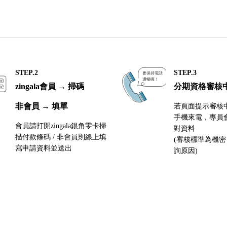
STEP.2
STEP.3
zingala會員 → 掃碼
分期資格審核
非會員 → 填單
若頁面提示審核
手機來電，專員
會員請打開zingala銀角零卡掃
對資料
描付款條碼 / 非會員則線上填
(審核標準為機
寫申請資料並送出
詢原因)