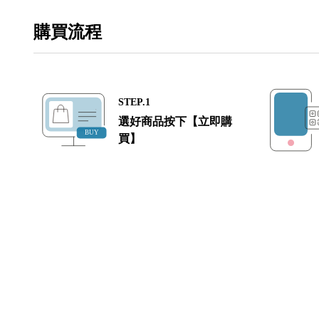
購買流程
STEP.1
選好商品按下【立即購
買】