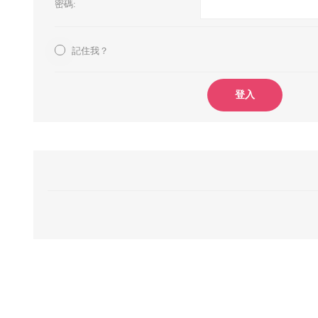
密碼:
記住我？
登入