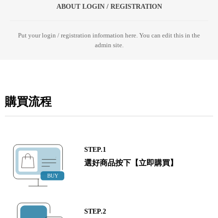
ABOUT LOGIN / REGISTRATION
Put your login / registration information here. You can edit this in the
admin site.
購買流程
STEP.1
選好商品按下【立即購買】
STEP.2