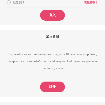
記住我？
忘記密碼？
登入
加入會員
By creating an account on our website, you will be able to shop faster,
be up to date on an order's status, and keep track of the orders you have
previously made.
註冊