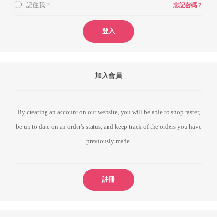
記住我？
忘記密碼？
登入
加入會員
By creating an account on our website, you will be able to shop faster,
be up to date on an order's status, and keep track of the orders you have
previously made.
註冊