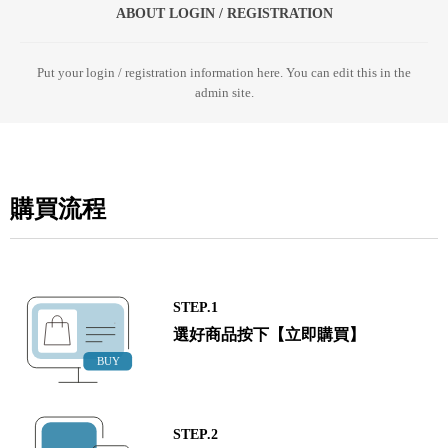
ABOUT LOGIN / REGISTRATION
Put your login / registration information here. You can edit this in the
admin site.
購買流程
STEP.1
選好商品按下【立即購買】
STEP.2