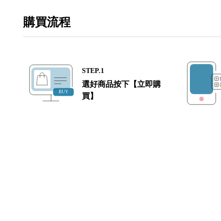
購買流程
STEP.1
選好商品按下【立即購
買】