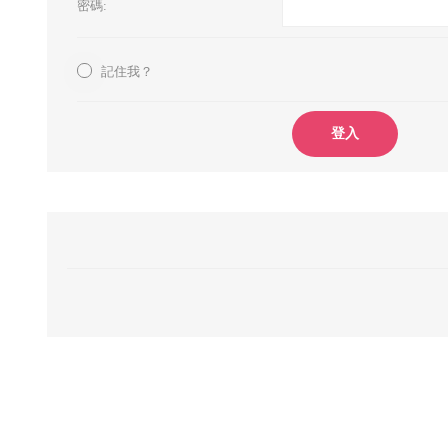
密碼:
記住我？
登入