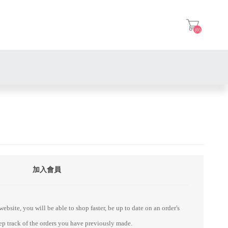
(0)
登入
加入會員
ebsite, you will be able to shop faster, be up to date on an order's
eep track of the orders you have previously made.