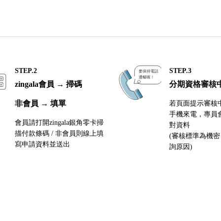
STEP.2
STEP.3
zingala會員 → 掃碼
分期資格審核
非會員 → 填單
若頁面提示審核
手機來電，專員
會員請打開zingala銀角零卡掃
對資料
描付款條碼 / 非會員則線上填
(審核標準為機
寫申請資料並送出
詢原因)