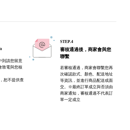
STEP.4
中
審核通過後，商家會與您
聯繫
中則請您留意
會致電與您核
若審核通過，商家會聯繫您再
次確認款式、顏色、配送地址
密，恕不提供查
等資訊，並進行商品配送或面
交。※最終訂單成立與否須由
商家通知，審核通過不代表訂
單一定成立