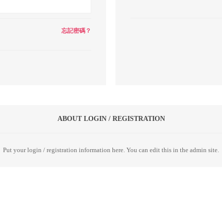
忘記密碼？
ABOUT LOGIN / REGISTRATION
Put your login / registration information here. You can edit this in the admin site.