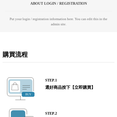
ABOUT LOGIN / REGISTRATION
Put your login / registration information here. You can edit this in the
admin site.
購買流程
STEP.1
選好商品按下【立即購買】
STEP.2