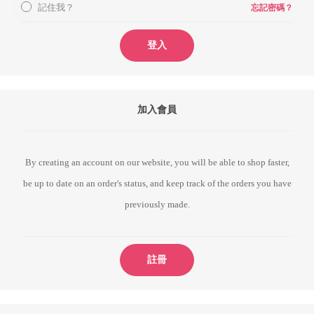
記住我？
忘記密碼？
登入
加入會員
By creating an account on our website, you will be able to shop faster,
be up to date on an order's status, and keep track of the orders you have
previously made.
註冊