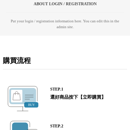
ABOUT LOGIN / REGISTRATION
Put your login / registration information here. You can edit this in the
admin site.
購買流程
STEP.1
選好商品按下【立即購買】
STEP.2