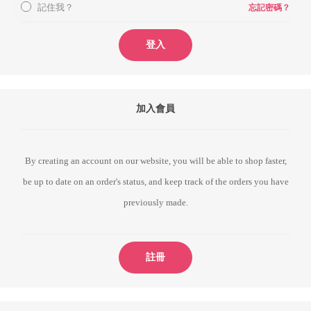
記住我？
忘記密碼？
登入
加入會員
By creating an account on our website, you will be able to shop faster,
be up to date on an order's status, and keep track of the orders you have
previously made.
註冊