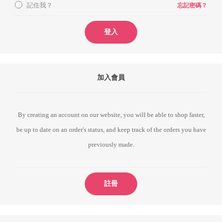
記住我？
忘記密碼？
登入
加入會員
By creating an account on our website, you will be able to shop faster,
be up to date on an order's status, and keep track of the orders you have
previously made.
註冊