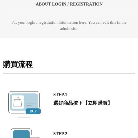
ABOUT LOGIN / REGISTRATION
Put your login / registration information here. You can edit this in the
admin site.
購買流程
STEP.1
選好商品按下【立即購買】
STEP.2