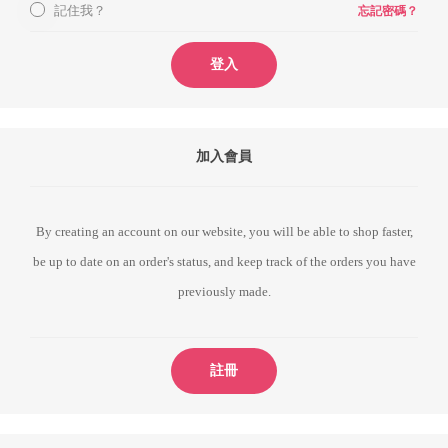
記住我？
忘記密碼？
登入
加入會員
By creating an account on our website, you will be able to shop faster,
be up to date on an order's status, and keep track of the orders you have
previously made.
註冊