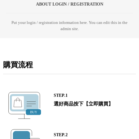
ABOUT LOGIN / REGISTRATION
Put your login / registration information here. You can edit this in the
admin site.
購買流程
STEP.1
選好商品按下【立即購買】
STEP.2