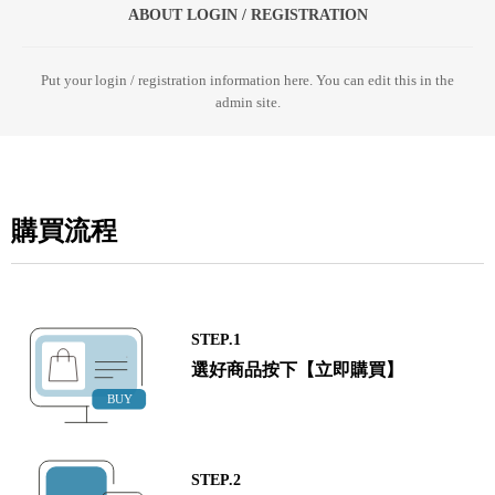
ABOUT LOGIN / REGISTRATION
Put your login / registration information here. You can edit this in the
admin site.
購買流程
STEP.1
選好商品按下【立即購買】
STEP.2