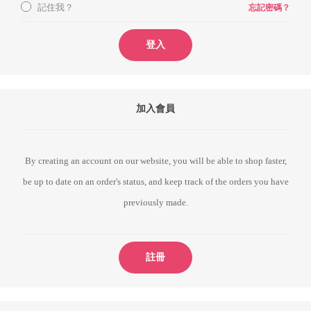
記住我？
忘記密碼？
登入
加入會員
By creating an account on our website, you will be able to shop faster,
be up to date on an order's status, and keep track of the orders you have
previously made.
註冊