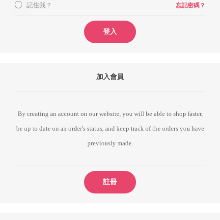
記住我？
忘記密碼？
登入
加入會員
By creating an account on our website, you will be able to shop faster,
be up to date on an order's status, and keep track of the orders you have
previously made.
註冊