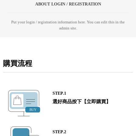
ABOUT LOGIN / REGISTRATION
Put your login / registration information here. You can edit this in the
admin site.
購買流程
STEP.1
選好商品按下【立即購買】
STEP.2