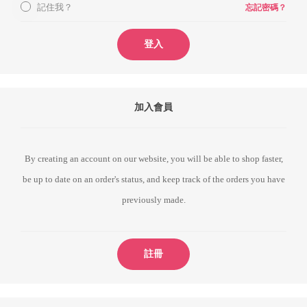
記住我？
忘記密碼？
登入
加入會員
By creating an account on our website, you will be able to shop faster,
be up to date on an order's status, and keep track of the orders you have
previously made.
註冊