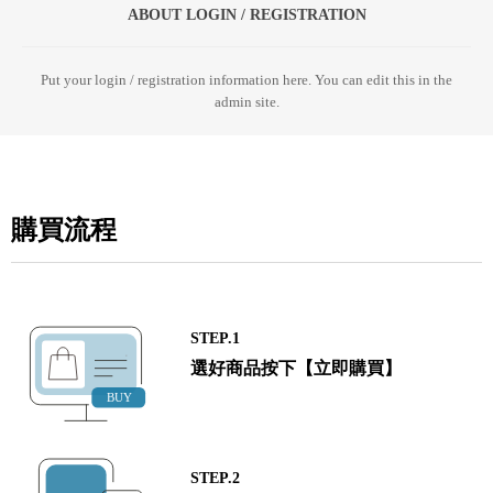
ABOUT LOGIN / REGISTRATION
Put your login / registration information here. You can edit this in the
admin site.
購買流程
STEP.1
選好商品按下【立即購買】
STEP.2