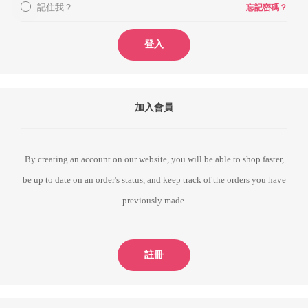
記住我？
忘記密碼？
登入
加入會員
By creating an account on our website, you will be able to shop faster,
be up to date on an order's status, and keep track of the orders you have
previously made.
註冊