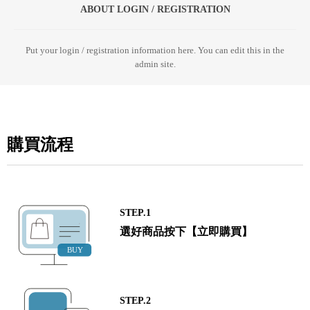
ABOUT LOGIN / REGISTRATION
Put your login / registration information here. You can edit this in the
admin site.
購買流程
STEP.1
選好商品按下【立即購買】
STEP.2