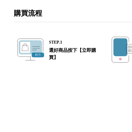
購買流程
STEP.1
選好商品按下【立即購
買】