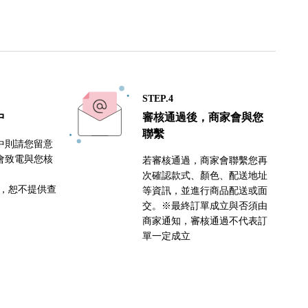
STEP.4
中
審核通過後，商家會與您
聯繫
中則請您留意
會致電與您核
若審核通過，商家會聯繫您再
次確認款式、顏色、配送地址
密，恕不提供查
等資訊，並進行商品配送或面
交。※最終訂單成立與否須由
商家通知，審核通過不代表訂
單一定成立