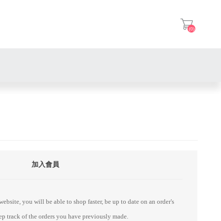
(0)
登入
加入會員
ebsite, you will be able to shop faster, be up to date on an order's
eep track of the orders you have previously made.