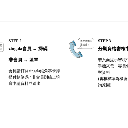
STEP.2
STEP.3
zingala會員 → 掃碼
分期資格審核
非會員 → 填單
若頁面提示審核
手機來電，專員
會員請打開zingala銀角零卡掃
對資料
描付款條碼 / 非會員則線上填
(審核標準為機
寫申請資料並送出
詢原因)