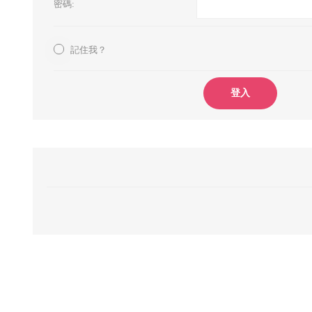
密碼:
記住我？
登入