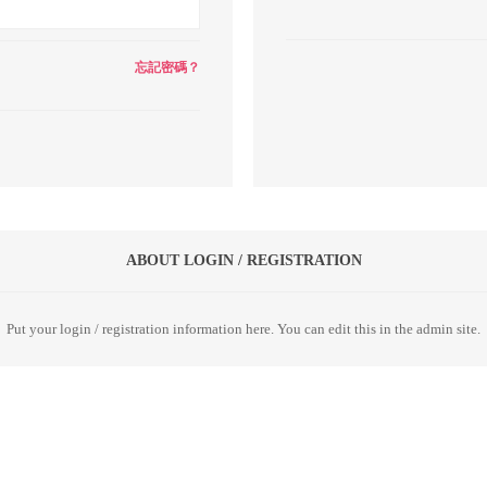
忘記密碼？
ABOUT LOGIN / REGISTRATION
Put your login / registration information here. You can edit this in the admin site.