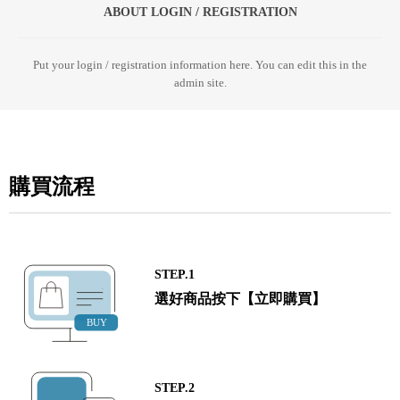
ABOUT LOGIN / REGISTRATION
Put your login / registration information here. You can edit this in the
admin site.
購買流程
STEP.1
選好商品按下【立即購買】
STEP.2