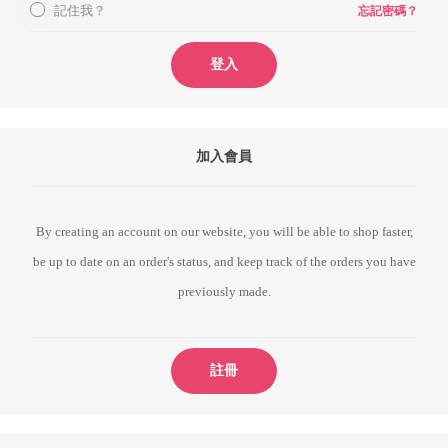
記住我？
忘記密碼？
登入
加入會員
By creating an account on our website, you will be able to shop faster,
be up to date on an order's status, and keep track of the orders you have
previously made.
註冊