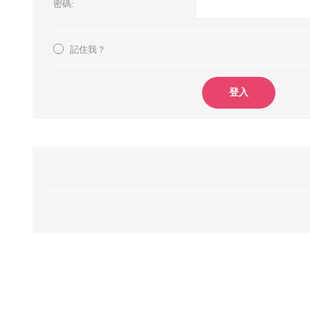
密碼:
記住我？
登入