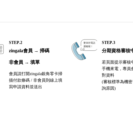
STEP.2
STEP.3
zingala會員 → 掃碼
分期資格審核
非會員 → 填單
若頁面提示審核
手機來電，專員
會員請打開zingala銀角零卡掃
對資料
描付款條碼 / 非會員則線上填
(審核標準為機
寫申請資料並送出
詢原因)