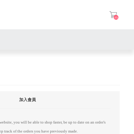
(0)
登入
加入會員
ebsite, you will be able to shop faster, be up to date on an order's
eep track of the orders you have previously made.