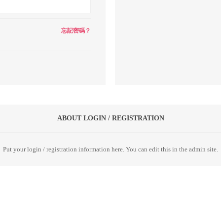
忘記密碼？
ABOUT LOGIN / REGISTRATION
Put your login / registration information here. You can edit this in the admin site.