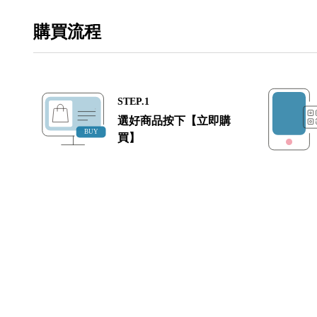
購買流程
STEP.1
選好商品按下【立即購
買】