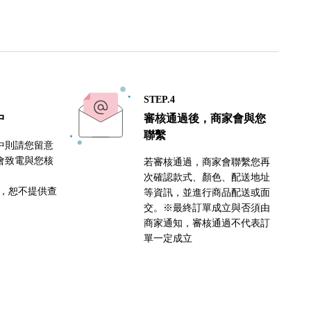
STEP.4
中
審核通過後，商家會與您
聯繫
中則請您留意
會致電與您核
若審核通過，商家會聯繫您再
次確認款式、顏色、配送地址
密，恕不提供查
等資訊，並進行商品配送或面
交。※最終訂單成立與否須由
商家通知，審核通過不代表訂
單一定成立