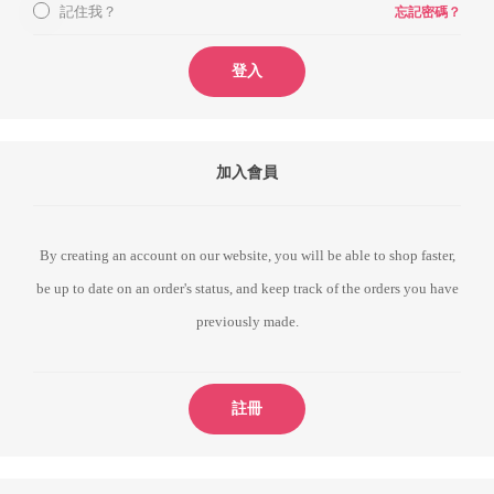
記住我？
忘記密碼？
登入
加入會員
By creating an account on our website, you will be able to shop faster,
be up to date on an order's status, and keep track of the orders you have
previously made.
註冊