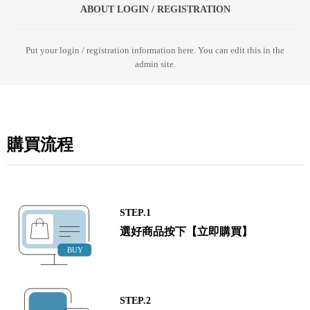
ABOUT LOGIN / REGISTRATION
Put your login / registration information here. You can edit this in the
admin site.
購買流程
STEP.1
選好商品按下【立即購買】
STEP.2