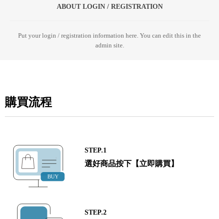
ABOUT LOGIN / REGISTRATION
Put your login / registration information here. You can edit this in the
admin site.
購買流程
STEP.1
選好商品按下【立即購買】
STEP.2