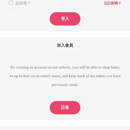
記住我？
忘記密碼？
登入
加入會員
By creating an account on our website, you will be able to shop faster,
be up to date on an order's status, and keep track of the orders you have
previously made.
註冊