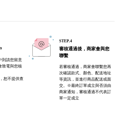
STEP.4
中
審核通過後，商家會與您
聯繫
中則請您留意
會致電與您核
若審核通過，商家會聯繫您再
次確認款式、顏色、配送地址
密，恕不提供查
等資訊，並進行商品配送或面
交。※最終訂單成立與否須由
商家通知，審核通過不代表訂
單一定成立