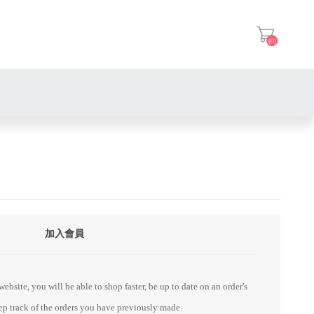
(0)
登入
加入會員
ebsite, you will be able to shop faster, be up to date on an order's
eep track of the orders you have previously made.