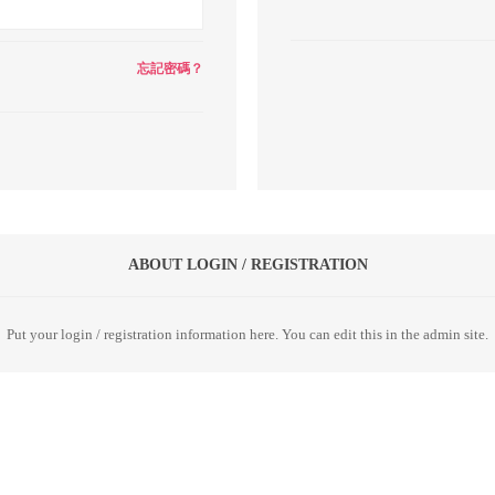
忘記密碼？
ABOUT LOGIN / REGISTRATION
Put your login / registration information here. You can edit this in the admin site.