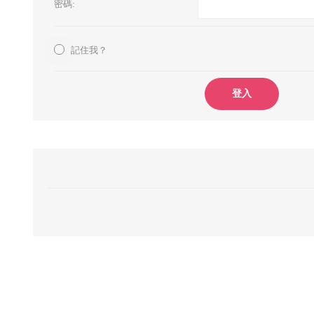
密碼:
記住我？
登入