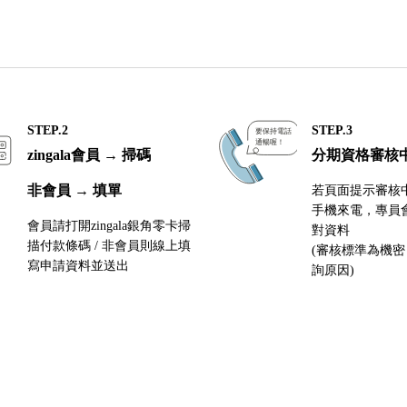
STEP.2
STEP.3
zingala會員 → 掃碼
分期資格審核
非會員 → 填單
若頁面提示審核
手機來電，專員
會員請打開zingala銀角零卡掃
對資料
描付款條碼 / 非會員則線上填
(審核標準為機
寫申請資料並送出
詢原因)