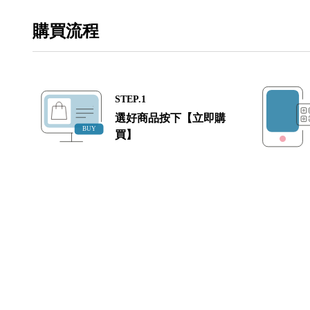
購買流程
STEP.1
選好商品按下【立即購
買】