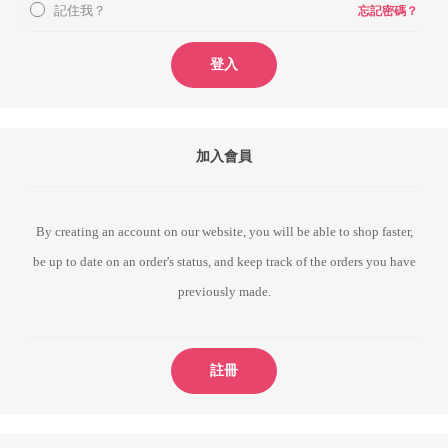
記住我？
忘記密碼？
登入
加入會員
By creating an account on our website, you will be able to shop faster,
be up to date on an order's status, and keep track of the orders you have
previously made.
註冊