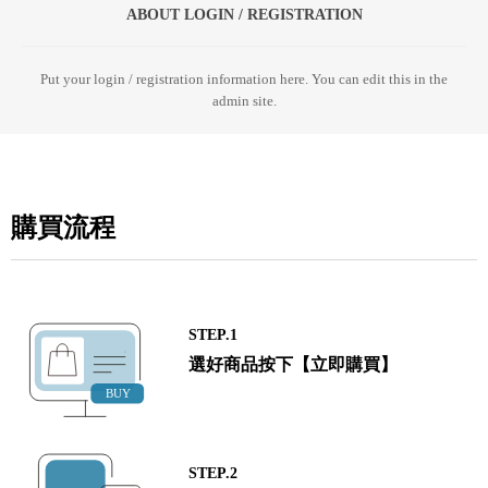
ABOUT LOGIN / REGISTRATION
Put your login / registration information here. You can edit this in the
admin site.
購買流程
STEP.1
選好商品按下【立即購買】
STEP.2