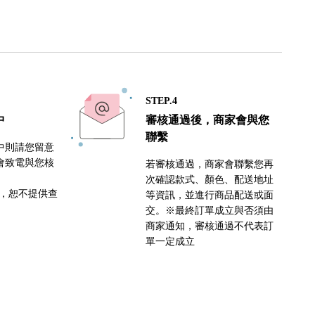
STEP.4
中
審核通過後，商家會與您
聯繫
中則請您留意
會致電與您核
若審核通過，商家會聯繫您再
次確認款式、顏色、配送地址
密，恕不提供查
等資訊，並進行商品配送或面
交。※最終訂單成立與否須由
商家通知，審核通過不代表訂
單一定成立