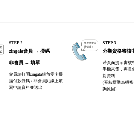
STEP.2
STEP.3
zingala會員 → 掃碼
分期資格審核
非會員 → 填單
若頁面提示審核
手機來電，專員
會員請打開zingala銀角零卡掃
對資料
描付款條碼 / 非會員則線上填
(審核標準為機
寫申請資料並送出
詢原因)