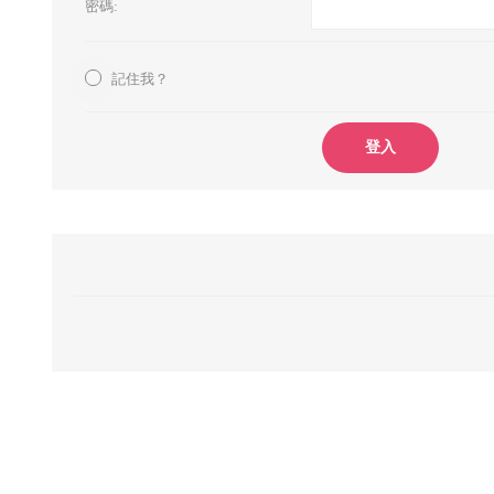
密碼:
記住我？
登入