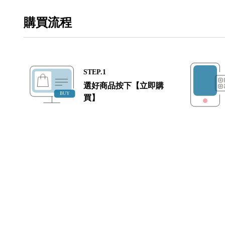
購買流程
STEP.1
選好商品按下【立即購
買】