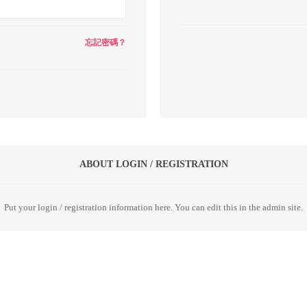
忘記密碼？
ABOUT LOGIN / REGISTRATION
Put your login / registration information here. You can edit this in the admin site.