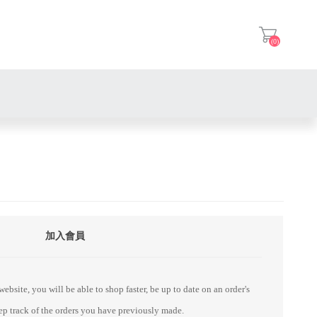
(0)
登入
加入會員
ebsite, you will be able to shop faster, be up to date on an order's
eep track of the orders you have previously made.