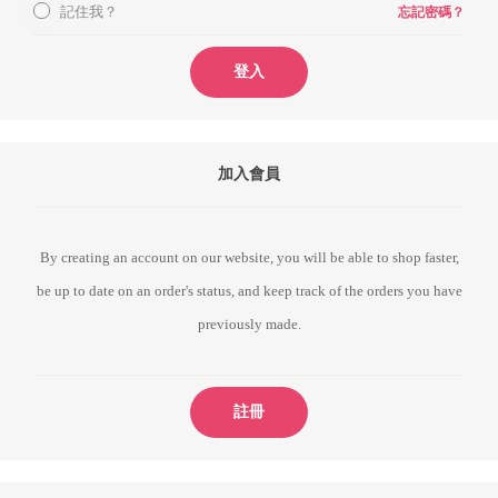
記住我？
忘記密碼？
登入
加入會員
By creating an account on our website, you will be able to shop faster,
be up to date on an order's status, and keep track of the orders you have
previously made.
註冊