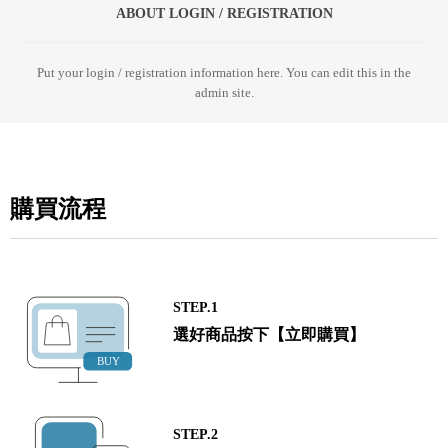
ABOUT LOGIN / REGISTRATION
Put your login / registration information here. You can edit this in the
admin site.
購買流程
STEP.1
選好商品按下【立即購買】
STEP.2