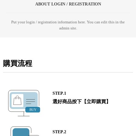
ABOUT LOGIN / REGISTRATION
Put your login / registration information here. You can edit this in the
admin site.
購買流程
STEP.1
選好商品按下【立即購買】
STEP.2