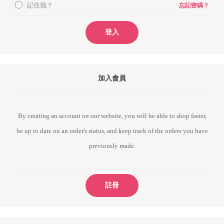
記住我？
忘記密碼？
登入
加入會員
By creating an account on our website, you will be able to shop faster,
be up to date on an order's status, and keep track of the orders you have
previously made.
註冊