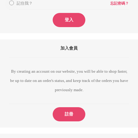
記住我？
忘記密碼？
登入
加入會員
By creating an account on our website, you will be able to shop faster,
be up to date on an order's status, and keep track of the orders you have
previously made.
註冊