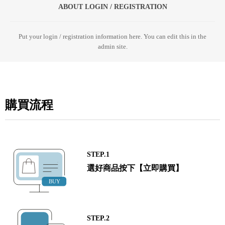
ABOUT LOGIN / REGISTRATION
Put your login / registration information here. You can edit this in the
admin site.
購買流程
STEP.1
選好商品按下【立即購買】
STEP.2