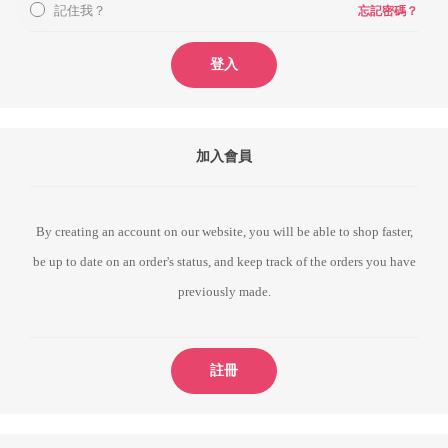
記住我？
忘記密碼？
登入
加入會員
By creating an account on our website, you will be able to shop faster,
be up to date on an order's status, and keep track of the orders you have
previously made.
註冊