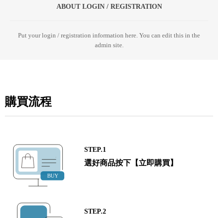
ABOUT LOGIN / REGISTRATION
Put your login / registration information here. You can edit this in the
admin site.
購買流程
STEP.1
選好商品按下【立即購買】
STEP.2