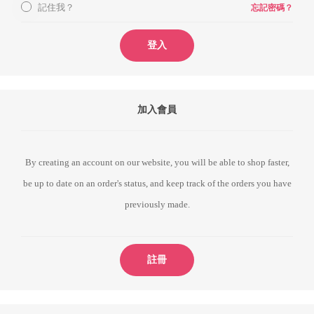
記住我？
忘記密碼？
登入
加入會員
By creating an account on our website, you will be able to shop faster,
be up to date on an order's status, and keep track of the orders you have
previously made.
註冊