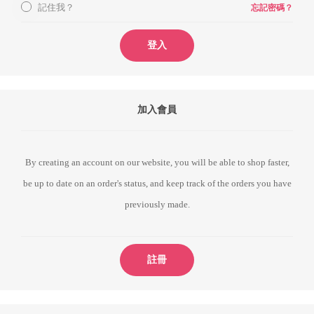
記住我？
忘記密碼？
登入
加入會員
By creating an account on our website, you will be able to shop faster,
be up to date on an order's status, and keep track of the orders you have
previously made.
註冊