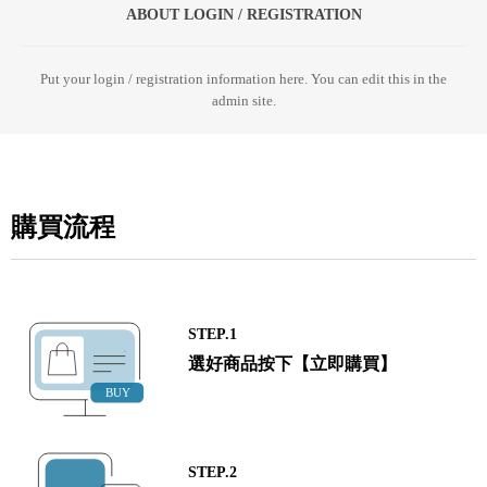
ABOUT LOGIN / REGISTRATION
Put your login / registration information here. You can edit this in the
admin site.
購買流程
STEP.1
選好商品按下【立即購買】
STEP.2