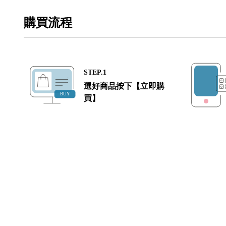
購買流程
STEP.1
選好商品按下【立即購
買】