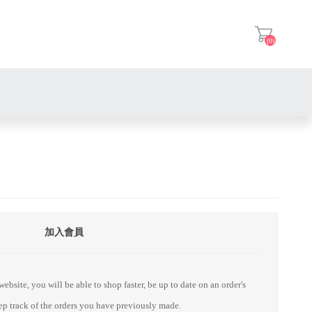
(0)
登入
加入會員
ebsite, you will be able to shop faster, be up to date on an order's
eep track of the orders you have previously made.