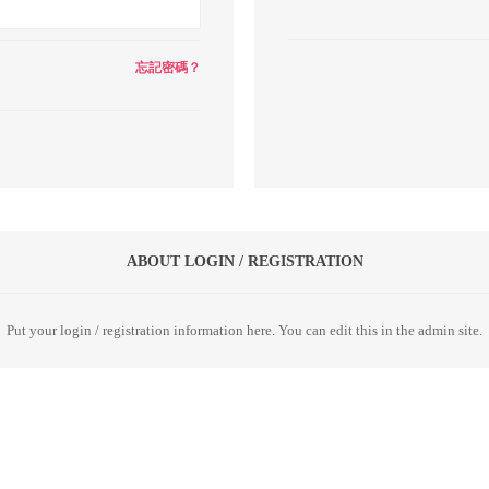
忘記密碼？
ABOUT LOGIN / REGISTRATION
Put your login / registration information here. You can edit this in the admin site.