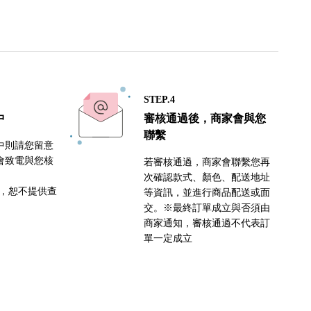
STEP.4
中
審核通過後，商家會與您
聯繫
中則請您留意
會致電與您核
若審核通過，商家會聯繫您再
次確認款式、顏色、配送地址
密，恕不提供查
等資訊，並進行商品配送或面
交。※最終訂單成立與否須由
商家通知，審核通過不代表訂
單一定成立