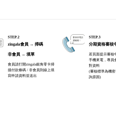
STEP.2
STEP.3
zingala會員 → 掃碼
分期資格審核
非會員 → 填單
若頁面提示審核
手機來電，專員
會員請打開zingala銀角零卡掃
對資料
描付款條碼 / 非會員則線上填
(審核標準為機
寫申請資料並送出
詢原因)