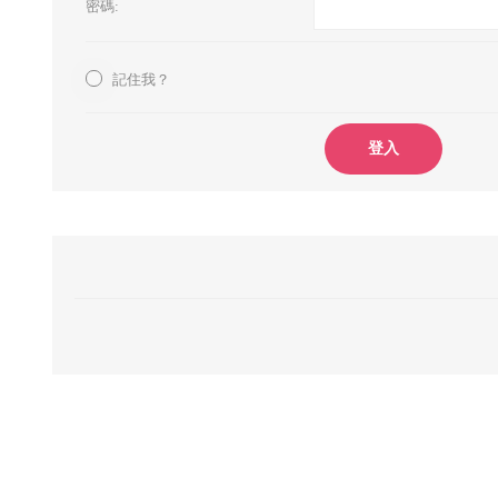
密碼:
記住我？
登入