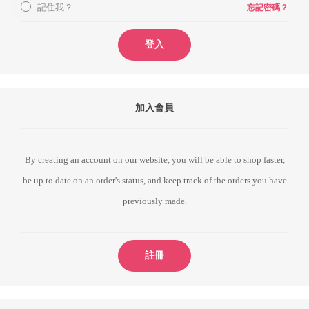
記住我？
忘記密碼？
登入
加入會員
By creating an account on our website, you will be able to shop faster,
be up to date on an order's status, and keep track of the orders you have
previously made.
註冊