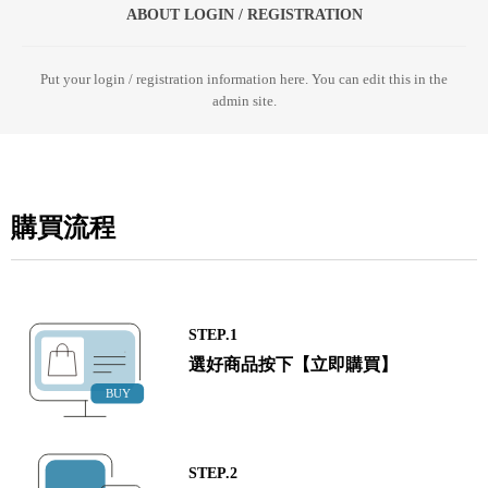
ABOUT LOGIN / REGISTRATION
Put your login / registration information here. You can edit this in the
admin site.
購買流程
STEP.1
選好商品按下【立即購買】
STEP.2