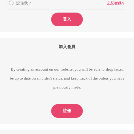
記住我？
忘記密碼？
登入
加入會員
By creating an account on our website, you will be able to shop faster,
be up to date on an order's status, and keep track of the orders you have
previously made.
註冊