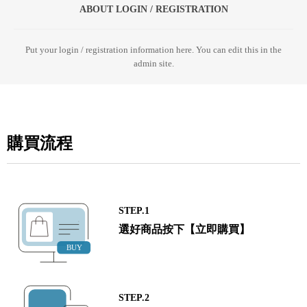
ABOUT LOGIN / REGISTRATION
Put your login / registration information here. You can edit this in the
admin site.
購買流程
STEP.1
選好商品按下【立即購買】
STEP.2