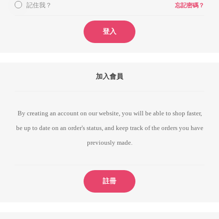
記住我？
忘記密碼？
登入
加入會員
By creating an account on our website, you will be able to shop faster,
be up to date on an order's status, and keep track of the orders you have
previously made.
註冊