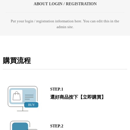
ABOUT LOGIN / REGISTRATION
Put your login / registration information here. You can edit this in the
admin site.
購買流程
STEP.1
選好商品按下【立即購買】
STEP.2